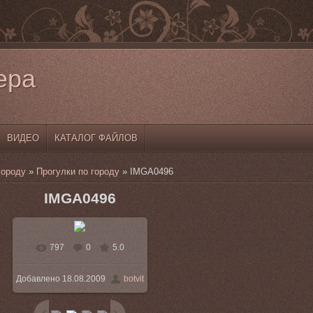
ера
ВИДЕО
КАТАЛОГ ФАЙЛОВ
городу
»
Прогулки по городу
» IMGA0496
IMGA0496
797
0
5.0
Добавлено
18.08.2009
botvit