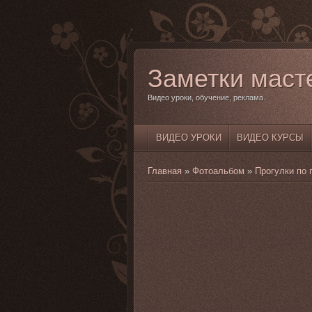
Заметки маст
Видео уроки, обучение, реклама.
ВИДЕО УРОКИ
ВИДЕО КУРСЫ
Главная
»
Фотоальбом
»
Прогулки по 