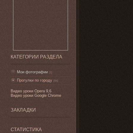
КАТЕГОРИИ РАЗДЕЛА
Мои фотографии
[1]
Прогулки по городу
[84]
Видео уроки
Opera 9,6
Видео уроки Google Chrome
ЗАКЛАДКИ
СТАТИСТИКА