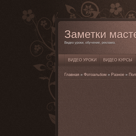
Заметки маст
Видео уроки, обучение, реклама.
ВИДЕО УРОКИ
ВИДЕО КУРСЫ
Главная
»
Фотоальбом
»
Разное
»
Пол