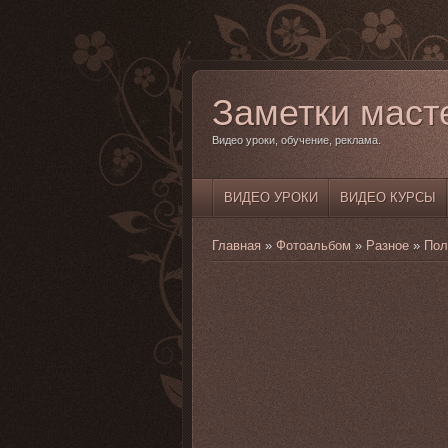
Заметки маст
Видео уроки, обучение, реклама.
ВИДЕО УРОКИ
ВИДЕО КУРСЫ
Главная
»
Фотоальбом
»
Разное
»
Пол